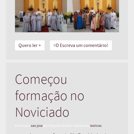
Quero ler +
=D Escreva um comentário!
Começou
formação no
Noviciado
Escrito por
sao.jose
em
7 de julho de 2024
. Postado em
Notícias