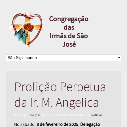
Congregação
das
Irmãs de São
José
Profição Perpetua
da Ir. M. Angelica
Escrito por
sao.jose
em
10 de fevereiro de 2025
. Postado em
Notícias
No sábado,
8 de fevereiro de 2025
,
Delegação