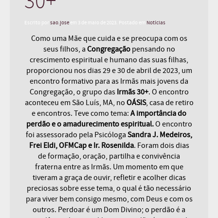
30+
Escrito por
sao.jose
em
3 de maio de 2023
. Postado em
Notícias
Como uma Mãe que cuida e se preocupa com os
seus filhos, a
Congregação
pensando no
crescimento espiritual e humano das suas filhas,
proporcionou nos dias 29 e 30 de abril de 2023, um
encontro formativo para as Irmãs mais jovens da
Congregação, o grupo das
Irmãs 30+
. O encontro
aconteceu em São Luís, MA, no
OÁSIS
, casa de retiro
e encontros. Teve como tema:
A importância do
perdão e o amadurecimento espiritual.
O encontro
foi assessorado pela Psicóloga
Sandra J. Medeiros,
Frei Eldi, OFMCap e Ir. Rosenilda
. Foram dois dias
de formação, oração, partilha e convivência
fraterna entre as Irmãs. Um momento em que
tiveram a graça de ouvir, refletir e acolher dicas
preciosas sobre esse tema, o qual é tão necessário
para viver bem consigo mesmo, com Deus e com os
outros. Perdoar é um Dom Divino; o perdão é a