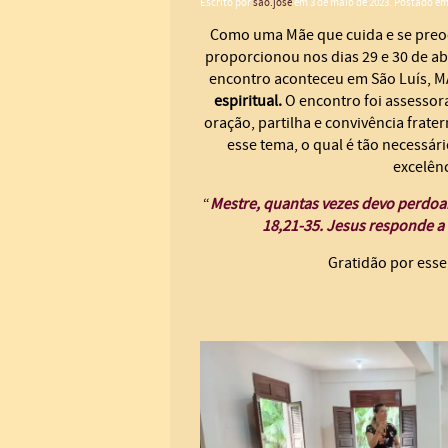
Escrito por
sao.jose
em
3 de maio de 2023
. Postado e
Como uma Mãe que cuida e se preoc
proporcionou nos dias 29 e 30 de ab
encontro aconteceu em São Luís, M
espiritual.
O encontro foi assessor
oração, partilha e convivência frate
esse tema, o qual é tão necessá
excelênc
“
Mestre, quantas vezes devo perdoar
18,21-35. Jesus responde a 
Gratidão por ess