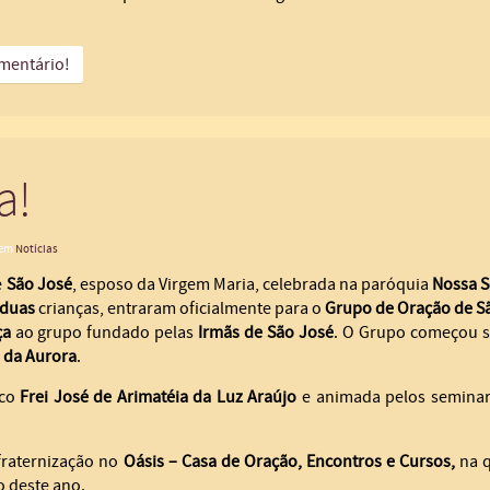
mentário!
a!
 em
Notícias
e
São José
, esposo da Virgem Maria, celebrada na paróquia
Nossa S
duas
crianças, entraram oficialmente para o
Grupo de Oração de S
ça
ao grupo fundado pelas
Irmãs de São José
. O Grupo começou s
 da Aurora
.
oco
Frei José de Arimatéia da Luz Araújo
e animada pelos seminar
raternização no
Oásis – Casa de Oração, Encontros e Cursos,
na q
o deste ano.