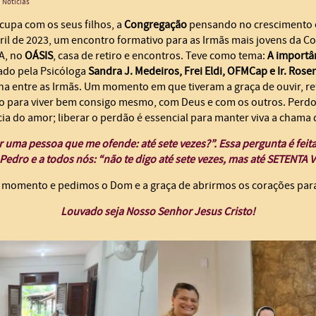
m
Notícias
upa com os seus filhos, a
Congregação
pensando no crescimento e
ril de 2023, um encontro formativo para as Irmãs mais jovens da 
A, no
OÁSIS
, casa de retiro e encontros. Teve como tema:
A importâ
ado pela Psicóloga
Sandra J. Medeiros, Frei Eldi, OFMCap e Ir. Rose
rna entre as Irmãs. Um momento em que tiveram a graça de ouvir, ref
rio para viver bem consigo mesmo, com Deus e com os outros. Perdo
ia do amor; liberar o perdão é essencial para manter viva a chama
 uma pessoa que me ofende: até sete vezes?”. Essa pergunta é feit
Pedro e a todos nós: “não te digo até sete vezes, mas até
SETENTA V
e momento e pedimos o Dom e a graça de abrirmos os corações par
Louvado seja Nosso Senhor Jesus Cristo!