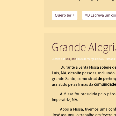
Quero ler +
=D Escreva um co
Grande Alegri
Escrito por
sao.jose
em
25 de março de 2015
. Postado
Durante a Santa Missa solene d
Luís, MA,
dezoito
pessoas, incluindo
grande Santo, como
sinal de perten
assistido pelas Irmãs da
comunidade
A Missa foi presidida pelo pár
Imperatriz, MA.
Após a Missa, tivemos uma conf
José assumiu o trabalho em fevereir