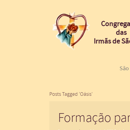
Congreg
das
Irmãs de Sã
São
Posts Tagged ‘Oásis’
Formação par