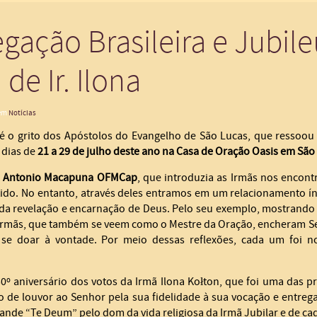
egação Brasileira e Jubil
 de Ir. Ilona
 em
Notícias
é o grito dos Apóstolos do Evangelho de São Lucas, que ressoou 
 dias de
21 a 29 de julho deste ano na Casa de Oração Oasis em São
é Antonio Macapuna OFMCap
, que introduzia as Irmãs nos encon
tido.
No entanto, através deles entramos em um relacionamento í
da revelação e encarnação de Deus. Pelo seu exemplo, mostrando a
s Irmãs, que também se veem como o Mestre da Oração, encheram S
 se doar à vontade. Por meio dessas reflexões, cada um foi n
0º aniversário dos votos da Irmã Ilona Kołton, que foi uma das pri
 de louvor ao Senhor pela sua fidelidade à sua vocação e entrega
rande “Te Deum” pelo dom da vida religiosa da Irmã Jubilar e de ca