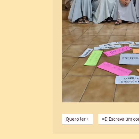
Quero ler +
=D Escreva um co