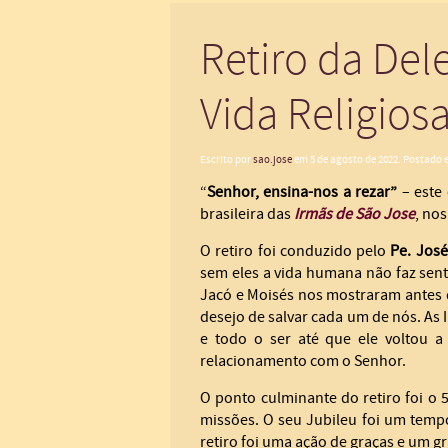
Retiro da Del
Vida Religiosa
Escrito por
sao.jose
em
5 de agosto de 2022
. Postado
“
Senhor, ensina-nos a rezar”
– este 
brasileira das
Irmãs de São Jose
, nos
O retiro foi conduzido pelo
Pe. Jos
sem eles a vida humana não faz sen
Jacó e Moisés nos mostraram antes 
desejo de salvar cada um de nós. A
e todo o ser até que ele voltou a
relacionamento com o Senhor.
O ponto culminante do retiro foi o 5
missões. O seu Jubileu foi um tempo
retiro foi uma ação de graças e um g