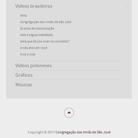
Vídeos brasileiros
Hino
Congregação das Irmãs de São José
10 anos de Canonização
Vem e segue-me&#8230;
Será que dá pra viver no convento?
O Céu está em Você
Viva a vida
Vídeos poloneses
Gráficos
Músicas
Copyright © 2017
Congregação das Irmãs de São José