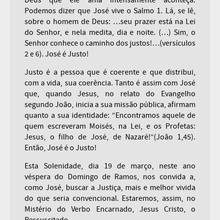
Deus que ele ama intensamente aconteça.
Podemos dizer que José vive o Salmo 1. Lá, se lê,
sobre o homem de Deus: …seu prazer está na Lei
do Senhor, e nela medita, dia e noite. (…) Sim, o
Senhor conhece o caminho dos justos!…(versículos
2 e 6). José é Justo!
Justo é a pessoa que é coerente e que distribui,
com a vida, sua coerência. Tanto é assim com José
que, quando Jesus, no relato do Evangelho
segundo João, inicia a sua missão pública, afirmam
quanto a sua identidade: “Encontramos aquele de
quem escreveram Moisés, na Lei, e os Profetas:
Jesus, o filho de José, de Nazaré!”(João 1,45).
Então, José é o Justo!
Esta Solenidade, dia 19 de março, neste ano
véspera do Domingo de Ramos, nos convida a,
como José, buscar a Justiça, mais e melhor vivida
do que seria convencional. Estaremos, assim, no
Mistério do Verbo Encarnado, Jesus Cristo, o